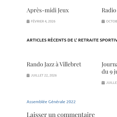
Après-midi Jeux
Radi
FÉVRIER 4, 2026
OCTOBR
ARTICLES RÉCENTS DE L' RETRAITE SPORTI
Rando Jazz à Villebret
Journ
du 9 j
JUILLET 22, 2026
JUILLE
Navigation
Assemblée Générale 2022
de
l’article
Laisser un commentaire