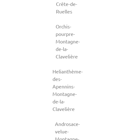
Crête-de-
Ruelles
Orchis-
pourpre-
Montagne-
de-la-
Clavelière
Helianthème-
des-
Apennins-
Montagne-
de-la-
Clavelière
Androsace-
velue-
Montagne-