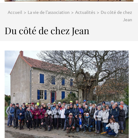
Accueil
>
La vie de l'association
>
Actualités
>
Du côté de chez
Jean
Du côté de chez Jean