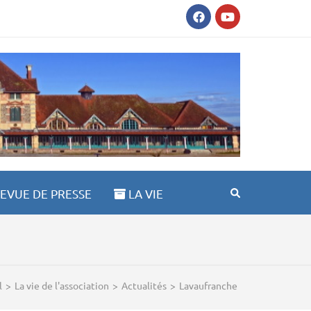
AULT ST ANNE 03100
EVUE DE PRESSE
LA VIE
l
>
La vie de l'association
>
Actualités
>
Lavaufranche