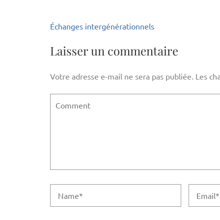
Navigation
Échanges intergénérationnels
de
l’article
Laisser un commentaire
Votre adresse e-mail ne sera pas publiée.
Les ch