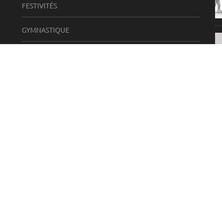
FESTIVITÉS
GYMNASTIQUE
LOISIRS CRÉATIFS
MÉMOIRE EN ÉVEIL
A
PÉTANQUE
PROMENADE
RANDONNÉES
SÉJOURS
SORTIE À LA JOURNÉE