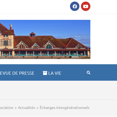
AULT ST ANNE 03100
EVUE DE PRESSE
LA VIE
sociation
>
Actualités
>
Échanges intergénérationnels