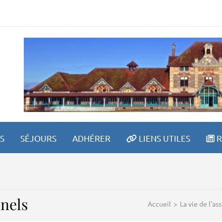
ETRAITE SPORTIVE LAV
S
SÉJOURS
ADHÉRER
LIENS UTILES
R
nels
Accueil
>
La vie de l'as