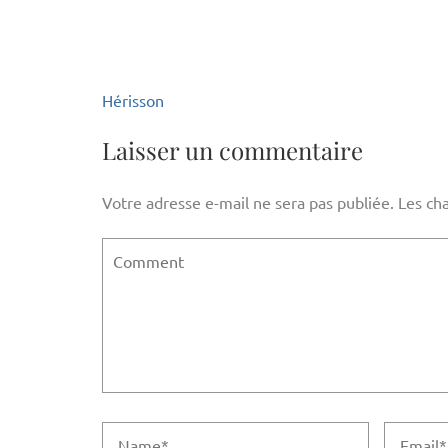
Navigation
Hérisson
de
l’article
Laisser un commentaire
Votre adresse e-mail ne sera pas publiée.
Les ch