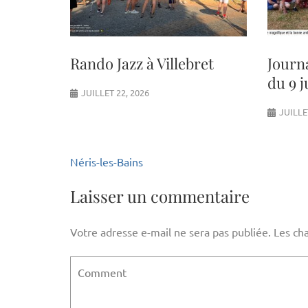
Rando Jazz à Villebret
Journ
du 9 j
JUILLET 22, 2026
JUILLE
Navigation
Néris-les-Bains
de
l’article
Laisser un commentaire
Votre adresse e-mail ne sera pas publiée.
Les ch