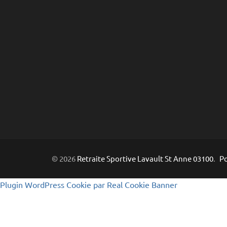
© 2026
Retraite Sportive Lavault St Anne 03100
.
Po
Plugin WordPress Cookie par Real Cookie Banner