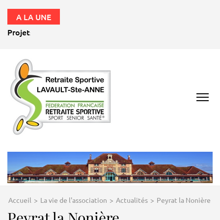
A LA UNE
Projets 2026 – 2027
RETRAITE
SPORTIVE
LAVAULT ST ANNE
03100
Accueil
>
La vie de l'association
>
Actualités
>
Peyrat la Nonière
Peyrat la Nonière