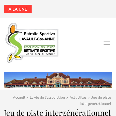
A LA UNE
RETRAITE
SPORTIVE
LAVAULT ST ANNE
03100
Accueil
>
La vie de l'association
>
Actualités
>
Jeu de piste
intergénérationnel
Jeu de piste intergénérationnel