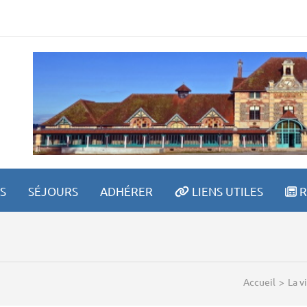
ITE SPORTIVE LAVAULT
S
SÉJOURS
ADHÉRER
LIENS UTILES
R
Accueil
>
La v