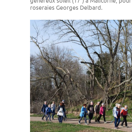
généreux soleil (17°) à Malicorne, pou
roseraies Georges Delbard.