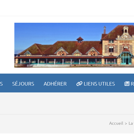
ETRAITE SPORTIVE LAV
S
SÉJOURS
ADHÉRER
LIENS UTILES
R
Accueil
>
La 