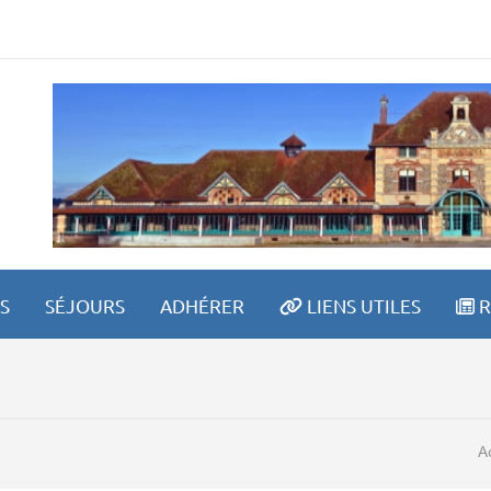
ITE SPORTIVE LAVAULT
S
SÉJOURS
ADHÉRER
LIENS UTILES
R
A