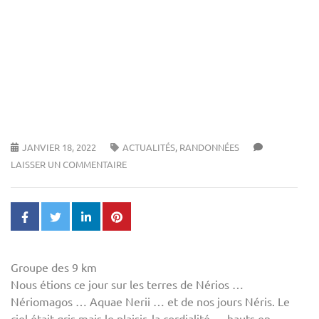
JANVIER 18, 2022
ACTUALITÉS
,
RANDONNÉES
LAISSER UN COMMENTAIRE
Groupe des 9 km
Nous étions ce jour sur les terres de Nérios …
Nériomagos … Aquae Nerii … et de nos jours Néris. Le
ciel était gris mais le plaisir, la cordialité … hauts en