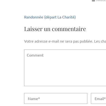
Navigation
Randonnée (départ La Charité)
de
l’article
Laisser un commentaire
Votre adresse e-mail ne sera pas publiée.
Les ch