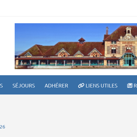
ETRAITE SPORTIVE LAV
S
SÉJOURS
ADHÉRER
LIENS UTILES
R
026